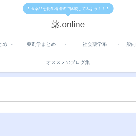
💊医薬品を化学構造式で比較してみよう！！💊
薬.online
とめ
薬剤学まとめ
社会薬学系
一般向
オススメのブログ集