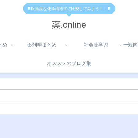
💊医薬品を化学構造式で比較してみよう！！💊
薬.online
とめ
薬剤学まとめ
社会薬学系
一般向
オススメのブログ集