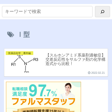
Ⅰ型
医薬品化学 番外編
【スルホンアミド系薬剤過敏症】
交差反応性をサルファ剤の化学構
造式から比較！
2022.02.21