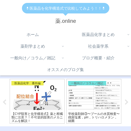
💊医薬品を化学構造式で比較してみよう！！💊
薬.online
ホーム
医薬品化学まとめ
薬剤学まとめ
社会薬学系
一般向け／コラム／雑記
ブログ概要・紹介
オススメのブログ集
医薬品化学 番外編
一般向け／コラム／雑記
医
】交
【CYP阻害と化学構造式】薬と柑橘
学校薬剤師③〜プールの水質検査〜
【
造式
類に注意？！不可逆的阻害のメカニ
残留塩素，pH，トリハロメタン，
造
ズムを解説！
細菌
フ