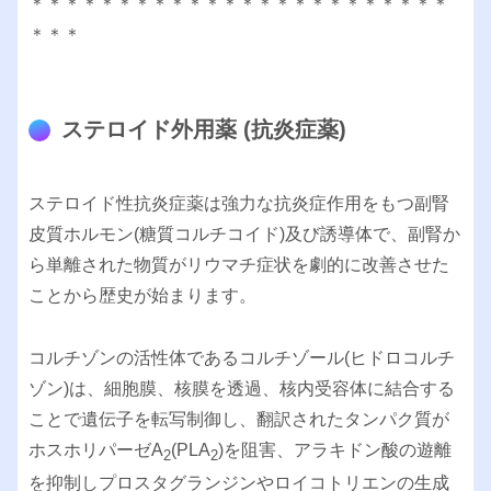
＊＊＊＊＊＊＊＊＊＊＊＊＊＊＊＊＊＊＊＊＊＊＊＊
＊＊＊
ステロイド外用薬 (抗炎症薬)
ステロイド性抗炎症薬は強力な抗炎症作用をもつ副腎
皮質ホルモン(糖質コルチコイド)及び誘導体で、副腎か
ら単離された物質がリウマチ症状を劇的に改善させた
ことから歴史が始まります。
コルチゾンの活性体であるコルチゾール(ヒドロコルチ
ゾン)は、細胞膜、核膜を透過、核内受容体に結合する
ことで遺伝子を転写制御し、翻訳されたタンパク質が
ホスホリパーゼA
(PLA
)を阻害、アラキドン酸の遊離
2
2
を抑制しプロスタグランジンやロイコトリエンの生成