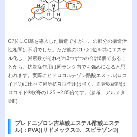
C7位にCl基を導入した構造ですが、この部分の構造活
性相関は不明でした。ただ他のC17,21位を共にエステ
ル化し、炭素数がそれぞれ3つずつの合計6個であるこ
とから、抗炎症作用は同ランク内でも強めになると思
われます。実際にヒドロコルチゾン酪酸エステル(ロコ
イド®︎)に比べて局所抗炎症作用は強く、血管収縮能は
ロコイド®︎軟膏の1.25〜2.85倍です。(参考：アルメタ
®︎IF)
プレドニゾロン吉草酸エステル酢酸エステ
ル(：PVA)(リドメックス®︎、スピラゾン®︎)