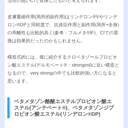
活性の低いClで置換したものと考えられます。
皮膚萎縮作用(局所的副作用)はリンデロン®︎Vやリンデ
ロン®︎DPと同程度で、抗炎症作用と副作用(局所+全身)
の乖離性も比較的高く(参考：フルメタ®︎IF)、Clでの置
換は効果的だったのかもしれません。
構造式的には、後に紹介するクロベタゾールプロピオ
ン酸エステル(デルモベート®︎：strongest)に近い構造と
なるので、very strongの中でも比較的強い方になると
思います。
ベタメタゾン酪酸エステルプロピオン酸エ
ステル(アンテベート®︎)、ベタメタゾンジプ
ロピオン酸エステル(リンデロン®︎DP)