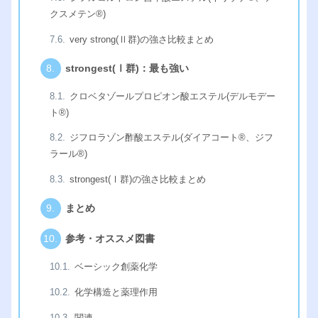
クスメテン®︎)
very strong(Ⅱ群)の強さ比較まとめ
strongest(Ⅰ群)：最も強い
クロベタゾールプロピオン酸エステル(デルモデー
ト®︎)
ジフロラゾン酢酸エステル(ダイアコート®︎、ジフ
ラール®︎)
strongest(Ⅰ群)の強さ比較まとめ
まとめ
参考・オススメ図書
ベーシック創薬化学
化学構造と薬理作用
関連