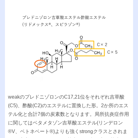
weakのプレドニゾロンのC17,21位をそれぞれ吉草酸
(C5)、酢酸(C2)のエステルに置換した形。2か所のエス
テル化と合計7個の炭素数となります。局所抗炎症作用
に関してはベタメタゾン吉草酸エステル(リンデロン
®︎V、ベトネベート®︎)よりも強くstrongクラスとされま