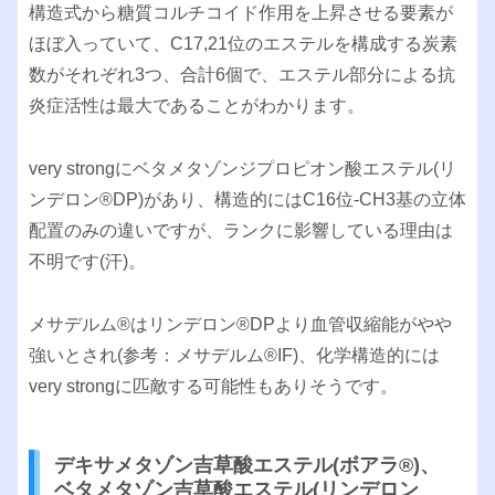
構造式から糖質コルチコイド作用を上昇させる要素が
ほぼ入っていて、C17,21位のエステルを構成する炭素
数がそれぞれ3つ、合計6個で、エステル部分による抗
炎症活性は最大であることがわかります。
very strongにベタメタゾンジプロピオン酸エステル(リ
ンデロン®︎DP)があり、構造的にはC16位-CH3基の立体
配置のみの違いですが、ランクに影響している理由は
不明です(汗)。
メサデルム®︎はリンデロン®︎DPより血管収縮能がやや
強いとされ(参考：メサデルム®︎IF)、化学構造的には
very strongに匹敵する可能性もありそうです。
デキサメタゾン吉草酸エステル(ボアラ®︎)、
ベタメタゾン吉草酸エステル(リンデロン