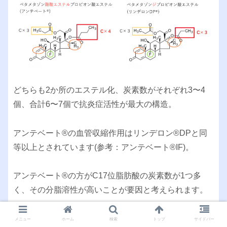
どちらも2か所のエステル化、炭素数がそれぞれ3〜4
個、合計6〜7個で抗炎症活性が最大の構造。
アンテベート®︎の血管収縮作用はリンデロン®︎DPと同
等以上とされています(参考：アンテベート®︎IF)。
アンテベート®︎の方がC17位脂肪酸の炭素数が1つ多
く、その分脂溶性が高いことが要因と考えられます。
メニュー
ホーム
検索
トップ
サイドバー
フルオシノニド(トプシム®︎)