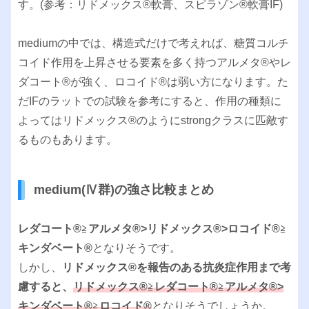
す。(参考：リドメックス®︎軟膏、スピラゾン®︎軟膏IF)
mediumの中では、構造式だけで考えれば、糖質コルチ
コイド作用を上昇させる要素を多く持つアルメタ®︎やレ
ダコート®︎が強く、ロコイド®︎は弱い方になります。た
だIFのラットでの試験を参考にすると、作用の種類に
よってはリドメックス®︎のようにstrongクラスに匹敵す
るものもあります。
medium(Ⅳ群)の強さ比較まとめ
レダコート®︎
≧
アルメタ®︎>リドメックス®︎>ロコイド®︎
≧
キンダベート®︎
となりそうです。
しかし、
リドメックス®︎を報告のある抗炎症作用まで考
慮すると、
リドメックス®︎
≧
レダコート®︎
≧
アルメタ®︎>
キンダベート®︎
≧
ロコイド®︎
となりそうでしょうか。