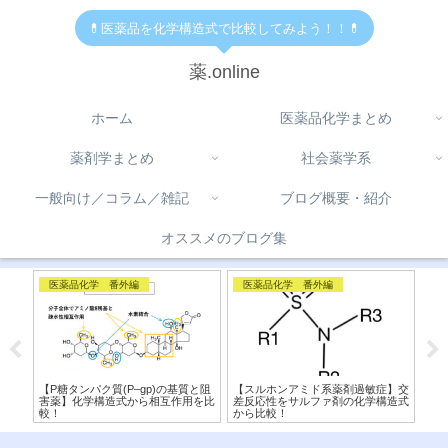
💊医薬品を化学構造式で比較してみよう！！💊
薬.online
ホーム
医薬品化学まとめ
薬剤学まとめ
社会薬学系
一般向け／コラム／雑記
ブログ概要・紹介
オススメのブログ集
コラム
医薬品化学 番外編
医
】交
【 テオフィリン、カフェイン、テ
【光線過敏症と構造式】医薬品と化
【C
造式
オブロミン 】の違い〜似てるけど
粧品に注意！？原因を化学構造式か
類
違う？！化学構造式の読み方〜
ら解説！
ズ