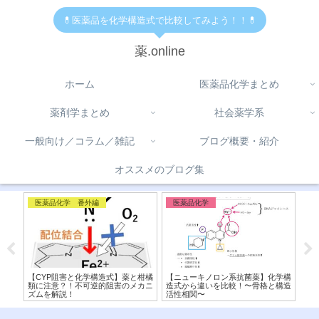
💊医薬品を化学構造式で比較してみよう！！💊
薬.online
ホーム
医薬品化学まとめ
薬剤学まとめ
社会薬学系
一般向け／コラム／雑記
ブログ概要・紹介
オススメのブログ集
医薬品化学 番外編
医薬品化学
医
査〜
【CYP阻害と化学構造式】薬と柑橘
【ニューキノロン系抗菌薬】化学構
【P
消費
類に注意？！不可逆的阻害のメカニ
造式から違いを比較！〜骨格と構造
害
ズムを解説！
活性相関〜
較