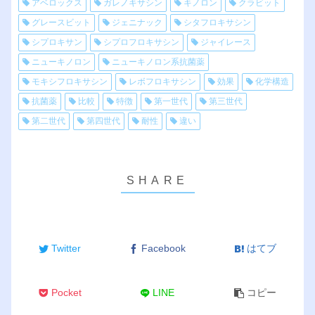
アベロックス
ガレノキサシン
キノロン
クラビット
グレースビット
ジェニナック
シタフロキサシン
シプロキサン
シプロフロキサシン
ジャイレース
ニューキノロン
ニューキノロン系抗菌薬
モキシフロキサシン
レボフロキサシン
効果
化学構造
抗菌薬
比較
特徴
第一世代
第三世代
第二世代
第四世代
耐性
違い
Twitter
Facebook
はてブ
Pocket
LINE
コピー