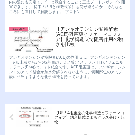
内の酸にも安定で、K＋と競合することで直接プロトンポンプを阻
害できます。 従来のPPIと構造式的にも何が違うのか、そんなと
ころにも着目して解説します。 プロトン...
【アンギオテンシン変換酵素
医薬品化学
(ACE)阻害薬とファーマコフォ
ア】化学構造式で阻害作用の強
さを比較！
アンギオテンシン変換酵素(ACE)の作用点は、アンギオンテンシン
ⅠのC末端から2〜3残基目のアミノ酸(ヒスチジン(His)とフェニル
アラニン(Phe))のアミド結合です。ACE阻害薬は、アンギオテンシ
ンⅠのアミド結合が加水分解されないように、切断部位のアミノ
酸に相当するような化学構造を持っています。
【DPP-4阻害薬の化学構造とファーマコ
フォア】結合様式によるクラス分けと比
較！