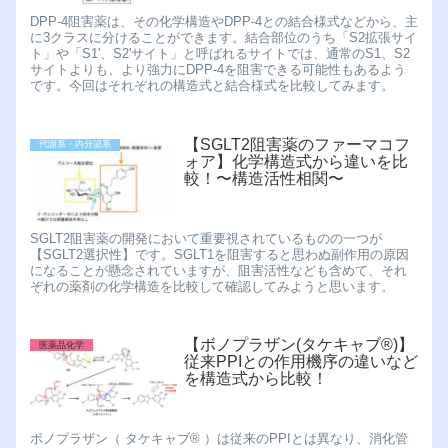
DPP-4阻害薬は、その化学構造やDPP-4との結合様式などから、主
に3クラスに分けることができます。結合部位のうち「S2拡張サイ
ト」や「S1'、S2'サイト」と呼ばれるサイトでは、通常のS1、S2
サイトよりも、より強力にDPP-4を阻害できる可能性もあるよう
です。今回はそれぞれの構造式と結合様式を比較してみます。
【SGLT2阻害薬のファーマコフ
代謝系・内分泌系
ォア】化学構造式から違いを比
較！〜構造活性相関〜
SGLT2阻害薬の開発において重要視されているものの一つが
【SGLT2選択性】です。SGLT1を阻害すると思わぬ副作用の原因
になることが懸念されていますが、阻害活性なども含めて、それ
ぞれの薬剤の化学構造を比較して確認してみようと思います。
【ボノプラザン(タケキャブ®︎)】
医薬品化学
従来PPIとの作用機序の違いなど
を構造式から比較！
ボノプラザン（ タケキャブ®︎ ）は従来のPPIとは異なり、消化管