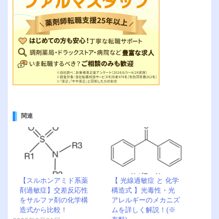
関連
【スルホンアミド系薬
【 光線過敏症 と 化学
剤過敏症】交差反応性
構造式 】光毒性・光
をサルファ剤の化学構
アレルギーのメカニズ
造式から比較！
ムを詳しく解説！(※