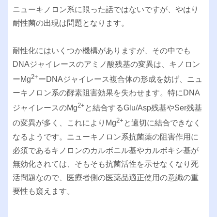
ニューキノロン系に限った話ではないですが、やはり
耐性菌の出現は問題となります。
耐性化にはいくつか機構がありますが、その中でも
DNAジャイレースのアミノ酸残基の変異は、キノロン
2+
ーMg
ーDNAジャイレース複合体の形成を妨げ、ニュ
ーキノロン系の酵素阻害効果を失わせます。特にDNA
2+
ジャイレースのMg
と結合するGlu/Asp残基やSer残基
2+
の変異が多く、これによりMg
と適切に結合できなく
なるようです。ニューキノロン系抗菌薬の阻害作用に
必須であるキノロンのカルボニル基やカルボキシ基が
無効化されては、そもそも抗菌活性を示せなくなり死
活問題なので、医療者側の医薬品適正使用の意識の重
要性も窺えます。