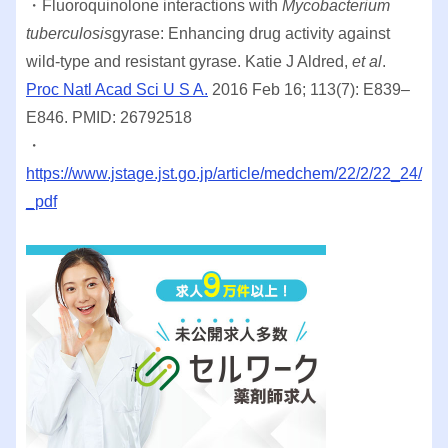
・Fluoroquinolone interactions with
Mycobacterium
tuberculosis
gyrase: Enhancing drug activity against
wild-type and resistant gyrase. Katie J Aldred,
et al
.
Proc Natl Acad Sci U S A.
2016 Feb 16; 113(7): E839–
E846. PMID: 26792518
・
https://www.jstage.jst.go.jp/article/medchem/22/2/22_24/
_pdf