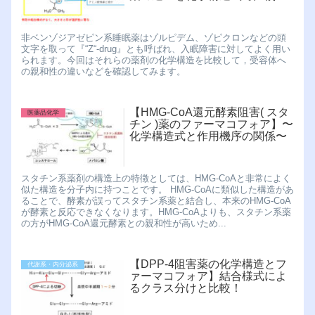
非ベンゾジアゼピン系睡眠薬はゾルピデム、ゾピクロンなどの頭
文字を取って『“Z“-drug』とも呼ばれ、入眠障害に対してよく用い
られます。今回はそれらの薬剤の化学構造を比較して，受容体へ
の親和性の違いなどを確認してみます。
【HMG-CoA還元酵素阻害( スタ
医薬品化学
チン )薬のファーマコフォア】〜
化学構造式と作用機序の関係〜
スタチン系薬剤の構造上の特徴としては、HMG-CoAと非常によく
似た構造を分子内に持つことです。 HMG-CoAに類似した構造があ
ることで、酵素が誤ってスタチン系薬と結合し、本来のHMG-CoA
が酵素と反応できなくなります。HMG-CoAよりも、スタチン系薬
の方がHMG-CoA還元酵素との親和性が高いため...
【DPP-4阻害薬の化学構造とフ
代謝系・内分泌系
ァーマコフォア】結合様式によ
るクラス分けと比較！