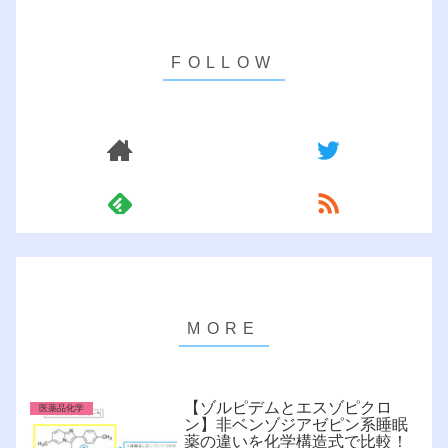
【ゾルピデムとエスゾピクロ
医薬品化学
ン】非ベンゾジアゼピン系睡眠
薬の違いを化学構造式で比較！