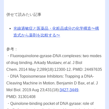
併せて読みたい記事
光線過敏症と医薬品・化粧品成分の化学構造〜構
造式から薬剤を比較する〜
参考：
・Fluoroquinolone-gyrase-DNA complexes: two modes
of drug binding. Arkady Mustaev,
et al.
J Biol
Chem. 2014 May 2;289(18):12300-12. PMID: 24497635
・DNA Topoisomerase Inhibitors: Trapping a DNA-
Cleaving Machine in Motion. Benjamin D Bax,
et al
. J
Mol Biol. 2019 Aug 23;431(18):
3427-3449
.
PMID: 31301408
・Quinolone-binding pocket of DNA gyrase: role of