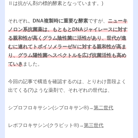
Ⅱは抗がん剤の標的酵素となっています。)
それぞれ
、DNA複製時に重要な酵素
ですが、
ニューキ
ノロン系抗菌薬は、もともと
DNA
ジャイレースに対す
る親和性が高くグラム陰性菌に活性があり、世代が進
むに連れてトポイソメラーゼⅣに対する親和性が高ま
り、グラム陽性菌へスペクトルを広げ抗菌活性も高め
ていき
ました。
今回の記事で構造を確認するのは、とりわけ普段よく
出てくる(?)ような薬剤で、それぞれの世代は、
シプロフロキサシン(シプロキサン®︎)→
第二世代
レボフロキサシン(クラビット®︎)→
第三世代