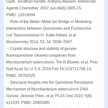
GyrB. Jonathan handle, Anthony Maxwel. Antimicrob
Agents Chemother. 2002 Jun;46(6):1805-15.
PMID: 12019094
・Role of the Water–Metal Ion Bridge in Mediating
Interactions between Quinolones and
Escherichia
coli
Topoisomerase IV. Katie Aldred,
et al
.
Biochemistry
2014, 53, 34, 5558–5567.
・Crystal structure and stability of gyrase-
fluoroquinolone cleaved complexes from
Mycobacterium tuberculosis. Tim R Blower,
et al
. Proc
Natl Acad Sci U S A. 2016 Feb 16;113(7):1706-13.
PMID: 26792525
・Structural Insights into the Quinolone Resistance
Mechanism of
Mycobacterium tuberculosis
DNA
Gyrase. Jeremie Piton,
et al
. PLoS One 2010; 5(8):
e12245. PMID: 20805881