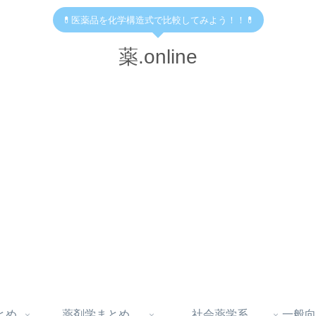
💊医薬品を化学構造式で比較してみよう！！💊
薬.online
とめ
薬剤学まとめ
社会薬学系
一般向