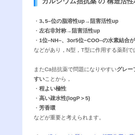
カルシウム拮抗薬 の 構造活性
・
3､5–位の脂溶性up→阻害活性up
・
左右非対称→阻害活性up
・
1位–NH–、3or5位−COO–の水素結
などがあり，N型，T型に作用する薬剤
またCa拮抗薬で問題になりやすい
グレー
すい
ことから，
・
程よい極性
・
高い疎水性(logP＞5)
・
芳香環
などが重要と考えられます。