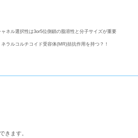
のチャネル選択性は3or5位側鎖の脂溶性と分子サイズが重要
はミネラルコルチコイド受容体(MR)拮抗作用を持つ？！
できます。