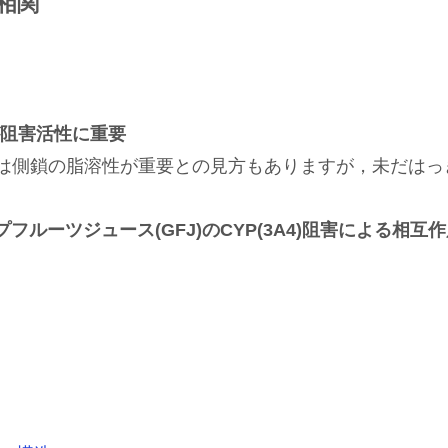
相関
合が阻害活性に重要
では側鎖の脂溶性が重要との見方もありますが，未だはっ
プフルーツジュース(GFJ)のCYP(3A4)阻害による相