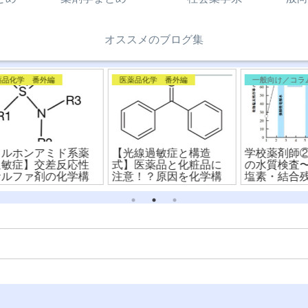
オススメのブログ集
一般向け／コラム／雑記
医薬品化学 番外編
学校薬剤師②〜飲料水
【CYP阻害と化学構造
【
に
の水質検査〜遊離残留
式】薬と柑橘類に注
ャ
構
塩素・結合残留塩素と
意？！不可逆的阻害の
用
消費量・要求量
メカニズムを解説！
造