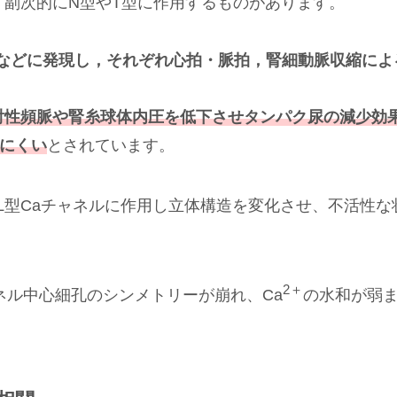
し、副次的にN型やT型に作用するものがあります。
管などに発現し，それぞれ心拍・脈拍，腎細動脈収縮によ
射性頻脈や腎糸球体内圧を低下させタンパク尿の減少効
にくい
とされています。
なL型Caチャネルに作用し立体構造を変化させ、不活性な
2＋
ネル中心細孔のシンメトリーが崩れ、Ca
の水和が弱