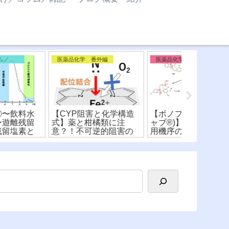
医薬品化学
医薬品化学
医薬品化学 
ボノプラザン(タケキ
【シスプラチン(白金製
【メトトレ
ブ®︎)】従来PPIとの作
剤)】化学構造と錯体〜
葉酸】化学
機序の違いなどを構
酸化数・配位結合や作
作用機序や
式から比較！
用機序を詳しく解
較！〜ファ
説！〜(※有料)
ア〜