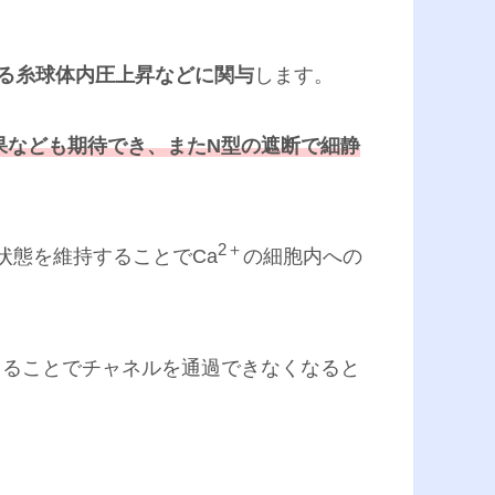
る糸球体内圧上昇などに関与
します。
果なども期待でき、また
N
型の遮断で細静
2＋
状態を維持することでCa
の細胞内への
まることでチャネルを通過できなくなると