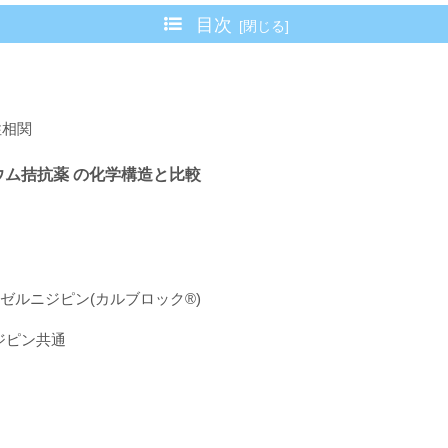
目次
性相関
ウム拮抗薬 の化学構造と比較
ゼルニジピン(カルブロック®︎)
ジピン共通