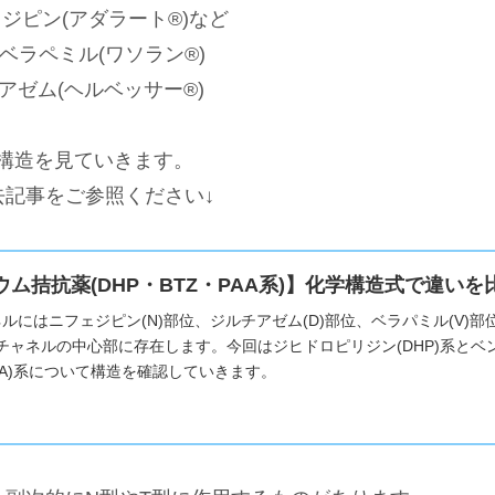
ジピン(アダラート®︎)など
ベラペミル(ワソラン®︎)
アゼム(ヘルベッサー®︎)
て構造を見ていきます。
去記事をご参照ください↓
ウム拮抗薬(DHP・BTZ・PAA系)】化学構造式で違い
ネルにはニフェジピン(N)部位、ジルチアゼム(D)部位、ベラパミル(V)
チャネルの中心部に存在します。今回はジヒドロピリジン(DHP)系とベン
AA)系について構造を確認していきます。