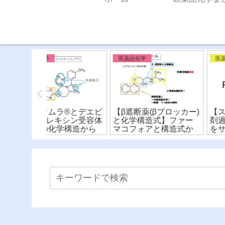
医薬品化学 番外編
医薬品化学 番外編
βブロッカー)
【スルホンアミド系薬
【光線過敏症と構造
式】ファー
剤過敏症】交差反応性
式】医薬品と化粧品
と構造式か
をサルファ剤の化学構
注意！？原因を化学
較！
造式から比較！
造式から解説！