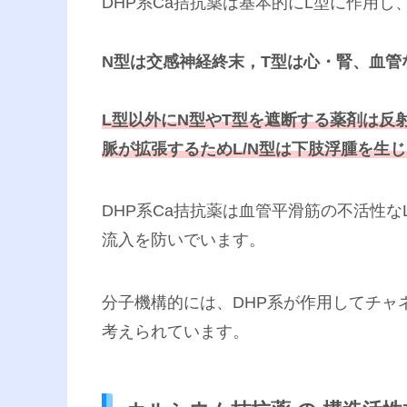
DHP系Ca拮抗薬は基本的にL型に作用
N型は交感神経終末，T型は心・腎、血
L
型以外に
N
型や
T
型を遮断する薬剤は反
脈が拡張するため
L/N
型は下肢浮腫を生じ
DHP系Ca拮抗薬は血管平滑筋の不活性
流入を防いでいます。
分子機構的には、DHP系が作用してチャ
考えられています。