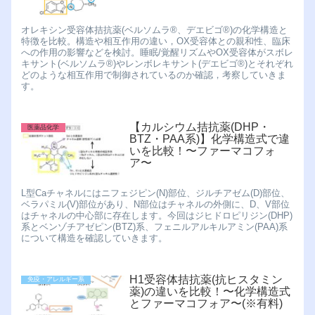
オレキシン受容体拮抗薬(ベルソムラ®︎、デエビゴ®︎)の化学構造と
特徴を比較。構造や相互作用の違い，OX受容体との親和性、臨床
への作用の影響などを検討。睡眠/覚醒リズムやOX受容体がスボレ
キサント(ベルソムラ®︎)やレンボレキサント(デエビゴ®︎)とそれぞれ
どのような相互作用で制御されているのか確認，考察していきま
す。
【カルシウム拮抗薬(DHP・
医薬品化学
BTZ・PAA系)】化学構造式で違
いを比較！〜ファーマコフォ
ア〜
L型Caチャネルにはニフェジピン(N)部位、ジルチアゼム(D)部位、
ベラパミル(V)部位があり、N部位はチャネルの外側に、D、V部位
はチャネルの中心部に存在します。今回はジヒドロピリジン(DHP)
系とベンゾチアゼピン(BTZ)系、フェニルアルキルアミン(PAA)系
について構造を確認していきます。
H1受容体拮抗薬(抗ヒスタミン
免疫・アレルギー系
薬)の違いを比較！〜化学構造式
とファーマコフォア〜(※有料)