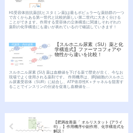
H1受容体拮抗薬(抗ヒスタミン薬)は最もポピュラーな薬効群の一つ
で古くからある第一世代と比較的新しい第二世代に大きく分ける
ことができます。作用する受容体の立体構造に関連しそれぞれの
薬剤の化学構造にも違いが表れているので確認していきます！
【スルホニル尿素（SU）薬と化
代謝系・内分泌系
学構造式】ファーマコフォアや
物性から違いを比較！
スルホニル尿素 (SU) 薬は血糖値を下げる薬で歴史が古く、今なお
現場でよく使用される薬剤です。 作用機序は、膵β細胞のスルホニ
ル尿素受容体（SUR）に結合し、ATP依存性K＋チャネルを阻害す
ることでインスリンの分泌を促進し血糖値を...
【肥満改善薬「 オルリスタット (アライ
®︎) 」】作用機序や副作用、化学構造式を
解説！