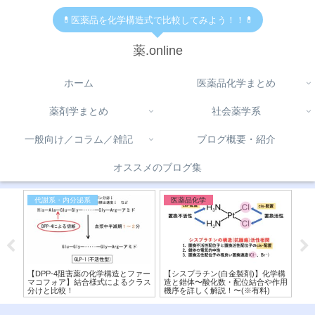
💊医薬品を化学構造式で比較してみよう！！💊
薬.online
ホーム
医薬品化学まとめ
薬剤学まとめ
社会薬学系
一般向け／コラム／雑記
ブログ概要・紹介
オススメのブログ集
代謝系・内分泌系
医薬品化学
医
】交
【DPP-4阻害薬の化学構造とファー
【シスプラチン(白金製剤)】化学構
【ボ
造式
マコフォア】結合様式によるクラス
造と錯体〜酸化数・配位結合や作用
来P
分けと比較！
機序を詳しく解説！〜(※有料)
造