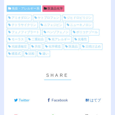
免疫・アレルギー系
医薬品化学
アミオダロン
ケトプロフェン
ジヒドロピリジン
テトラサイクリン
ニフェジピン
ニューキノロン
フェノフィブラート
ベンゾフェノン
ボリコナゾール
モーラス
二重結合
光アレルギー
光毒性
光線過敏症
共役
化学構造
医薬品
日焼け止め
構造式
比較
違い
Twitter
Facebook
はてブ