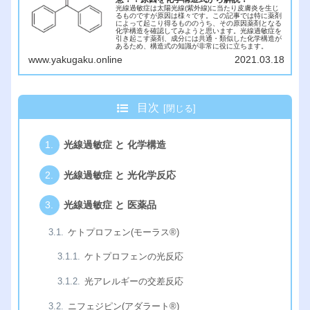
光線過敏症は太陽光線(紫外線)に当たり皮膚炎を生じ
るものですが原因は様々です。この記事では特に薬剤
によって起こり得るもののうち、その原因薬剤となる
化学構造を確認してみようと思います。光線過敏症を
引き起こす薬剤、成分には共通・類似した化学構造が
あるため、構造式の知識が非常に役に立ちます。
www.yakugaku.online
2021.03.18
目次
光線過敏症 と 化学構造
光線過敏症 と 光化学反応
光線過敏症 と 医薬品
ケトプロフェン(モーラス®︎)
ケトプロフェンの光反応
光アレルギーの交差反応
ニフェジピン(アダラート®︎)