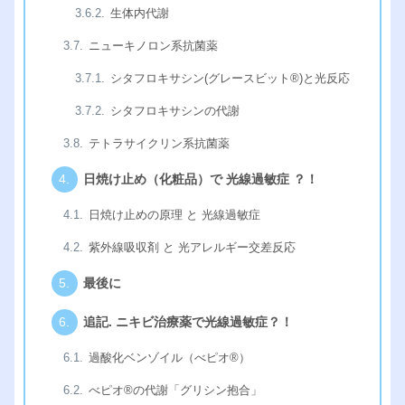
生体内代謝
ニューキノロン系抗菌薬
シタフロキサシン(グレースビット®︎)と光反応
シタフロキサシンの代謝
テトラサイクリン系抗菌薬
日焼け止め（化粧品）で 光線過敏症 ？！
日焼け止めの原理 と 光線過敏症
紫外線吸収剤 と 光アレルギー交差反応
最後に
追記. ニキビ治療薬で光線過敏症？！
過酸化ベンゾイル（べピオ®︎）
べピオ®︎の代謝「グリシン抱合」