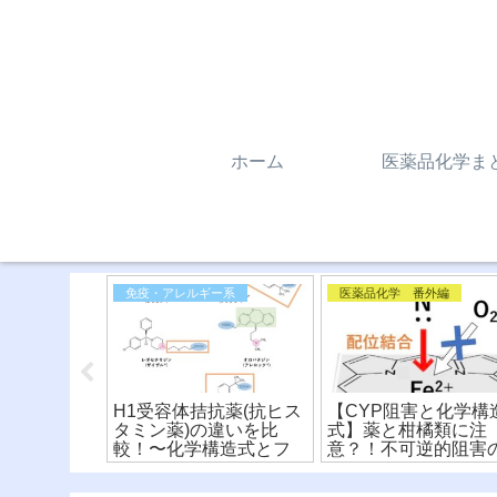
ホーム
医薬品化学ま
外編
免疫・アレルギー系
医薬品化学 番外編
アミド系薬
H1受容体拮抗薬(抗ヒス
【CYP阻害と化学構
交差反応性
タミン薬)の違いを比
式】薬と柑橘類に注
剤の化学構
較！〜化学構造式とフ
意？！不可逆的阻害
較！
ァーマコフォア〜(※有
メカニズムを解説！
料)