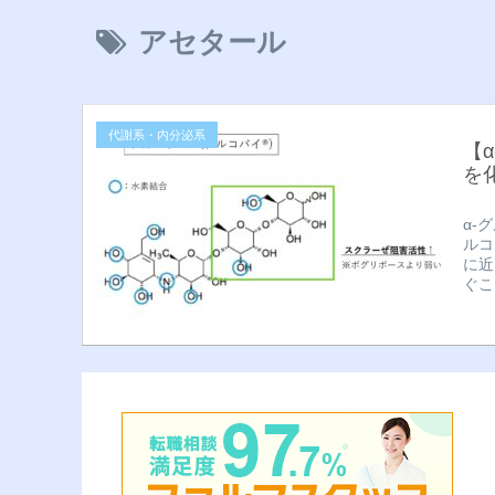
アセタール
代謝系・内分泌系
【
を
α-
ルコ
に近
ぐこ