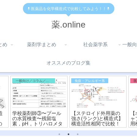
💊医薬品を化学構造式で比較してみよう！！💊
薬.online
とめ
薬剤学まとめ
社会薬学系
一般向
オススメのブログ集
一般向け／コラム／雑記
免疫・アレルギー系
造
学校薬剤師③〜プール
【ステロイド外用薬の
【
の水質検査〜残留塩
強さ(ランク)と構造式】
ャ
の
素，pH，トリハロメタ
構造活性相関で比較！
用
ン，細菌
造