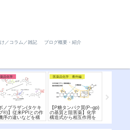
け／コラム／雑記
ブログ概要・紹介
医薬品化学
医薬品化学 番外編
医薬品化学
ボノプラザン(タケキ
【P糖タンパク質(P–gp)
【ベルソム
ブ®︎)】従来PPIとの作
の基質と阻害薬】化学
ゴ®︎】オ
機序の違いなどを構
構造式から相互作用を
拮抗薬の化
式から比較！
比較！
違いを比較