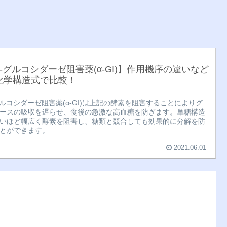
α-グルコシダーゼ阻害薬(α-GI)】作用機序の違いなど
化学構造式で比較！
グルコシダーゼ阻害薬(α-GI)は上記の酵素を阻害することによりグ
ースの吸収を遅らせ、食後の急激な高血糖を防ぎます。単糖構造
いほど幅広く酵素を阻害し、糖類と競合しても効果的に分解を防
とができます。
2021.06.01