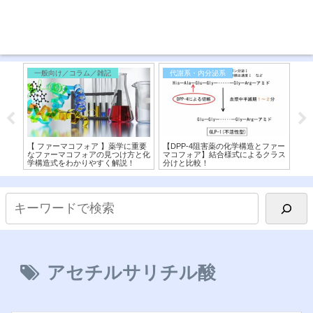
一般向け／コラム／雑記
代謝系・内分泌系
医
】従
【 ファーマコフォア 】薬学に重要
【DPP-4阻害薬の化学構造とファー
【シ
を構
なファーマコフォアの見つけ方と化
マコフォア】結合様式によるクラス
造
学構造式をわかりやすく解説！
分けと比較！
機序
アセチルサリチル酸