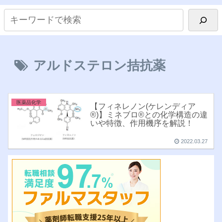
アルドステロン拮抗薬
医薬品化学
【フィネレノン(ケレンディア
®︎)】ミネブロ®︎との化学構造の違
いや特徴、作用機序を解説！
2022.03.27