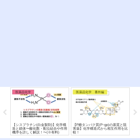
医薬品化学
医薬品化学 番外編
医
と柑橘
【シスプラチン(白金製剤)】化学構
【P糖タンパク質(P–gp)の基質と阻
【
カニ
造と錯体〜酸化数・配位結合や作用
害薬】化学構造式から相互作用を比
粧
機序を詳しく解説！〜(※有料)
較！
ら