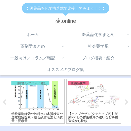
💊医薬品を化学構造式で比較してみよう！！💊
薬.online
ホーム
医薬品化学まとめ
薬剤学まとめ
社会薬学系
一般向け／コラム／雑記
ブログ概要・紹介
オススメのブログ集
一般向け／コラム／雑記
医薬品化学
医
査〜
学校薬剤師②〜飲料水の水質検査〜
【ボノプラザン(タケキャブ®︎)】従
【
ン，
遊離残留塩素・結合残留塩素と消費
来PPIとの作用機序の違いなどを構
差
量・要求量
造式から比較！
か