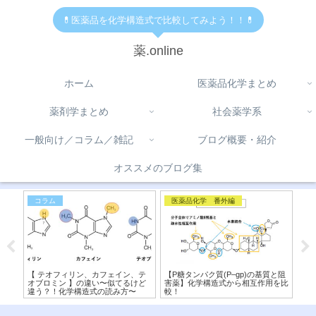
💊医薬品を化学構造式で比較してみよう！！💊
薬.online
ホーム
医薬品化学まとめ
薬剤学まとめ
社会薬学系
一般向け／コラム／雑記
ブログ概要・紹介
オススメのブログ集
コラム
医薬品化学 番外編
免
学構
【 テオフィリン、カフェイン、テ
【P糖タンパク質(P–gp)の基質と阻
H1
構造
オブロミン 】の違い〜似てるけど
害薬】化学構造式から相互作用を比
違
違う？！化学構造式の読み方〜
較！
マコ