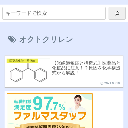
オクトクリレン
医薬品化学 番外編
【光線過敏症と構造式】医薬品と
化粧品に注意！？原因を化学構造
式から解説！
2021.03.18