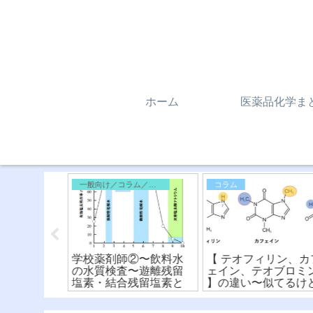
ホーム
医薬品化学ま
外編
一般向け／コラム／雑記
コラム
と化学構造
学校薬剤師②〜飲料水
【 テオフィリン、カ
橘類に注
の水質検査〜遊離残留
ェイン、テオブロミ
逆的阻害の
塩素・結合残留塩素と
】の違い〜似てるけ
を解説！
消費量・要求量
違う？！化学構造式
読み方〜