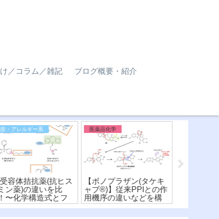
け／コラム／雑記
ブログ概要・紹介
免疫・アレルギー系
医薬品化学
免疫・アレル
1受容体拮抗薬(抗ヒス
【ボノプラザン(タケキ
【ステロイ
ミン薬)の違いを比
ャブ®︎)】従来PPIとの作
強さ(ラン
！〜化学構造式とフ
用機序の違いなどを構
構造活性相
ーマコフォア〜(※有
造式から比較！