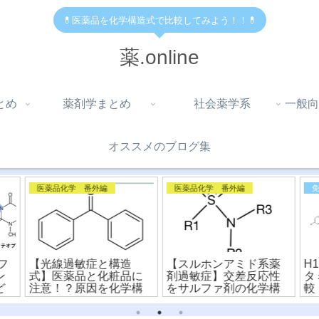
💊医薬品を化学構造式で比較してみよう！！💊
薬.online
とめ
薬剤学まとめ
社会薬学系
一般向
オススメのブログ集
医薬品化学 番外編
医薬品化学 番外編
フ
【光線過敏症と構造
【スルホンアミド系薬
H
ン
式】医薬品と化粧品に
剤過敏症】交差反応性
タ
ど
注意！？原因を化学構
をサルファ剤の化学構
較
の
造式から解説！
造式から比較！
ァ
料)