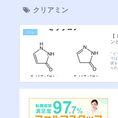
クリアミン
コラム
【
ン
" 
では
状を
られ