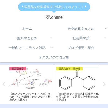
💊医薬品を化学構造式で比較してみよう！！💊
薬.online
ホーム
医薬品化学まとめ
薬剤学まとめ
社会薬学系
一般向け／コラム／雑記
ブログ概要・紹介
オススメのブログ集
医薬品化学
医薬品化学 番外編
医
重要
【ボノプラザン(タケキャブ®︎)】従
【光線過敏症と構造式】医薬品と化
【シ
と化
来PPIとの作用機序の違いなどを構
粧品に注意！？原因を化学構造式か
造
造式から比較！
ら解説！
機序