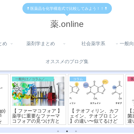
💊医薬品を化学構造式で比較してみよう！！💊
薬.online
とめ
薬剤学まとめ
社会薬学系
一般向
オススメのブログ集
一般向け／コラム／雑記
コラム
p)
【 ファーマコフォア 】
【 テオフィリン、カフ
【
学
薬学に重要なファーマ
ェイン、テオブロミン
菌
を
コフォアの見つけ方と
】の違い〜似てるけど
違
化学構造式をわかりや
違う？！化学構造式の
構
すく解説！
読み方〜