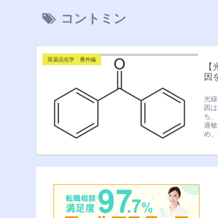
コントミン
医薬品化学 番外編
【
因
光線
因は
ち、
過敏
め、