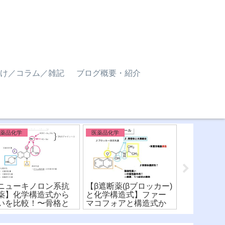
け／コラム／雑記
ブログ概要・紹介
医薬品化学
医薬品化学
医薬品化学 
ニューキノロン系抗
【β遮断薬(βブロッカー)
【スルホン
薬】化学構造式から
と化学構造式】ファー
剤過敏症】
いを比較！〜骨格と
マコフォアと構造式か
をサルファ
造活性相関〜
ら薬剤を比較！
造式から比