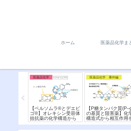
ホーム
医薬品化学ま
医薬品化学
医薬品化学 番外編
ン(タケキ
【ベルソムラ®︎とデエビ
【P糖タンパク質(P–g
来PPIとの作
ゴ®︎】オレキシン受容体
の基質と阻害薬】化
いなどを構
拮抗薬の化学構造から
構造式から相互作用
較！
違いを比較！
比較！