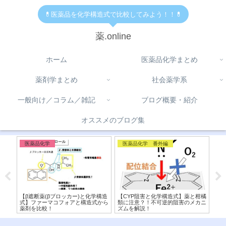
💊医薬品を化学構造式で比較してみよう！！💊
薬.online
ホーム
医薬品化学まとめ
薬剤学まとめ
社会薬学系
一般向け／コラム／雑記
ブログ概要・紹介
オススメのブログ集
医薬品化学
医薬品化学 番外編
医
ク)
【β遮断薬(βブロッカー)と化学構造
【CYP阻害と化学構造式】薬と柑橘
【
！
式】ファーマコフォアと構造式から
類に注意？！不可逆的阻害のメカニ
造
薬剤を比較！
ズムを解説！
フ