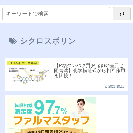
シクロスポリン
医薬品化学 番外編
【P糖タンパク質(P–gp)の基質と
阻害薬】化学構造式から相互作用
を比較！
2021.10.12