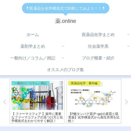
💊医薬品を化学構造式で比較してみよう！！💊
薬.online
ホーム
医薬品化学まとめ
薬剤学まとめ
社会薬学系
一般向け／コラム／雑記
ブログ概要・紹介
オススメのブログ集
一般向け／コラム／雑記
医薬品化学 番外編
コ
学構
【 ファーマコフォア 】薬学に重要
【P糖タンパク質(P–gp)の基質と阻
【 
！〜
なファーマコフォアの見つけ方と化
害薬】化学構造式から相互作用を比
オブ
学構造式をわかりやすく解説！
較！
違