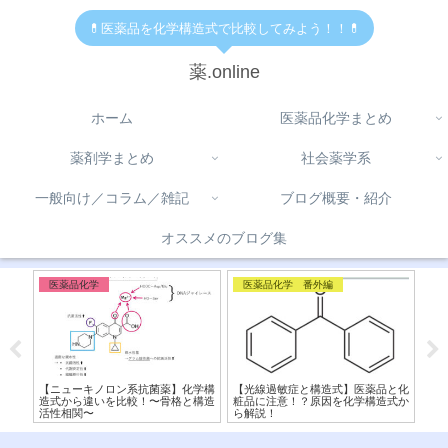
💊医薬品を化学構造式で比較してみよう！！💊
薬.online
ホーム
医薬品化学まとめ
薬剤学まとめ
社会薬学系
一般向け／コラム／雑記
ブログ概要・紹介
オススメのブログ集
医薬品化学
医薬品化学 番外編
免
と阻
【ニューキノロン系抗菌薬】化学構
【光線過敏症と構造式】医薬品と化
【ス
を比
造式から違いを比較！〜骨格と構造
粧品に注意！？原因を化学構造式か
と
活性相関〜
ら解説！