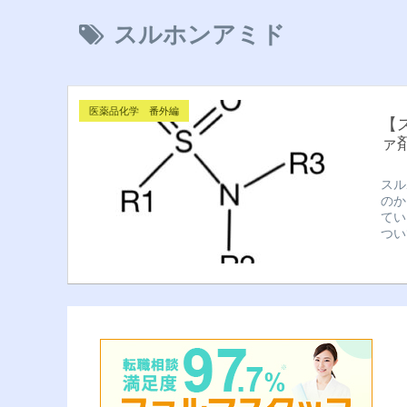
スルホンアミド
医薬品化学 番外編
【
ァ
スル
のか
てい
つい