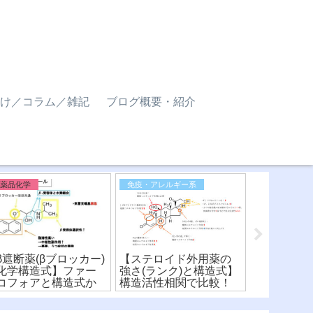
け／コラム／雑記
ブログ概要・紹介
医薬品化学
免疫・アレルギー系
医薬品化学
β遮断薬(βブロッカー)
【ステロイド外用薬の
【シスプラ
化学構造式】ファー
強さ(ランク)と構造式】
剤)】化学
コフォアと構造式か
構造活性相関で比較！
酸化数・配
薬剤を比較！
用機序を詳
説！〜(※有