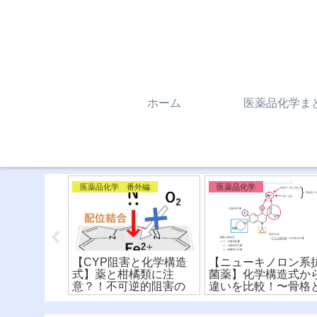
ホーム
医薬品化学ま
医薬品化学 番外編
医薬品化学
リン、カフ
【CYP阻害と化学構造
【ニューキノロン系
オブロミン
式】薬と柑橘類に注
菌薬】化学構造式か
似てるけど
意？！不可逆的阻害の
違いを比較！〜骨格
学構造式の
メカニズムを解説！
構造活性相関〜