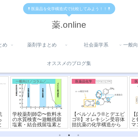
💊医薬品を化学構造式で比較してみよう！！💊
薬.online
とめ
薬剤学まとめ
社会薬学系
一般向
オススメのブログ集
一般向け／コラム／雑記
医薬品化学
抗
学校薬剤師②〜飲料水
【ベルソムラ®︎とデエビ
【
ら
の水質検査〜遊離残留
ゴ®︎】オレキシン受容体
と
と
塩素・結合残留塩素と
拮抗薬の化学構造から
マ
消費量・要求量
違いを比較！
ら