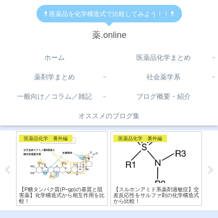
💊医薬品を化学構造式で比較してみよう！！💊
薬.online
ホーム
医薬品化学まとめ
薬剤学まとめ
社会薬学系
一般向け／コラム／雑記
ブログ概要・紹介
オススメのブログ集
医薬品化学 番外編
医薬品化学 番外編
コ
学構
【P糖タンパク質(P–gp)の基質と阻
【スルホンアミド系薬剤過敏症】交
【 
！〜
害薬】化学構造式から相互作用を比
差反応性をサルファ剤の化学構造式
オブ
較！
から比較！
違