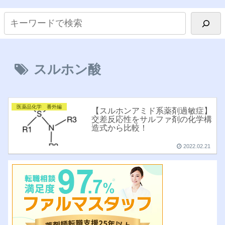
スルホン酸
医薬品化学 番外編
【スルホンアミド系薬剤過敏症】
交差反応性をサルファ剤の化学構
造式から比較！
2022.02.21