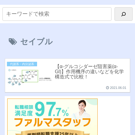
セイブル
代謝系・内分泌系
【α-グルコシダーゼ阻害薬(α-
GI)】作用機序の違いなどを化学
構造式で比較！
2021.06.01