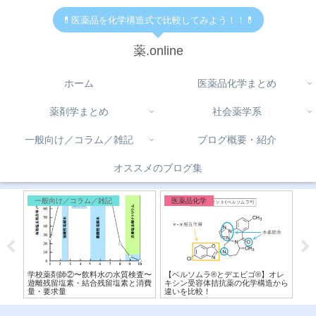
💊医薬品を化学構造式で比較してみよう！！💊
薬.online
ホーム
医薬品化学まとめ
薬剤学まとめ
社会薬学系
一般向け／コラム／雑記
ブログ概要・紹介
オススメのブログ集
一般向け／コラム／雑記
医薬品化学
医
ファー
学校薬剤師②〜飲料水の水質検査〜
【ベルソムラ®︎とデエビゴ®︎】オレ
【
ラス
遊離残留塩素・結合残留塩素と消費
キシン受容体拮抗薬の化学構造から
造
量・要求量
違いを比較！
フ