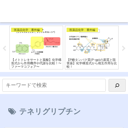
医薬品化学 番外編
医薬品化学 番外編
医
と柑橘
【メトトレキサートと葉酸】化学構
【P糖タンパク質(P–gp)の基質と阻
【β
カニ
造式から作用機序や代謝を比較！〜
害薬】化学構造式から相互作用を比
式
ファーマコフォア〜
較！
薬
テネリグリプチン