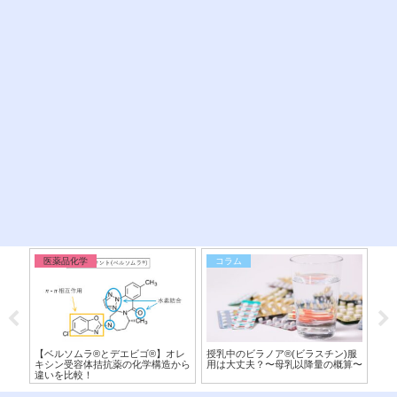
医薬品化学
コラム
医
】従
【ベルソムラ®︎とデエビゴ®︎】オレ
授乳中のビラノア®︎(ビラスチン)服
【P
を構
キシン受容体拮抗薬の化学構造から
用は大丈夫？〜母乳以降量の概算〜
害
違いを比較！
較