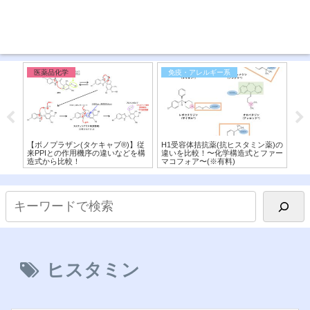
医薬品化学
免疫・アレルギー系
代
査〜
【ボノプラザン(タケキャブ®︎)】従
H1受容体拮抗薬(抗ヒスタミン薬)の
【D
消費
来PPIとの作用機序の違いなどを構
違いを比較！〜化学構造式とファー
マ
造式から比較！
マコフォア〜(※有料)
分
ヒスタミン