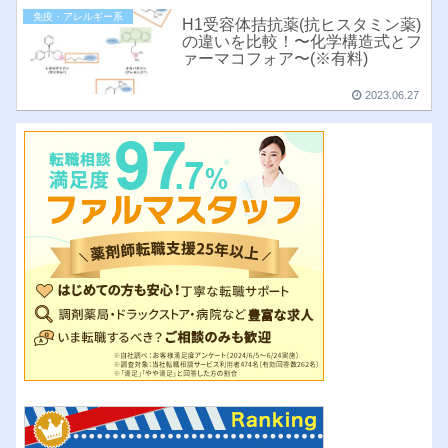
免疫・アレルギー系
H1受容体拮抗薬(抗ヒスタミン薬)
の違いを比較！〜化学構造式とフ
ァーマコフォア〜(※有料)
2023.06.27