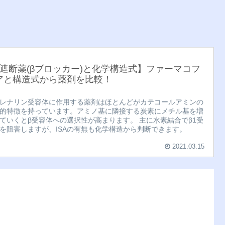
β遮断薬(βブロッカー)と化学構造式】ファーマコフ
アと構造式から薬剤を比較！
レナリン受容体に作用する薬剤はほとんどがカテコールアミンの
的特徴を持っています。アミノ基に隣接する炭素にメチル基を増
ていくとβ受容体への選択性が高まります。 主に水素結合でβ1受
を阻害しますが、ISAの有無も化学構造から判断できます。
2021.03.15