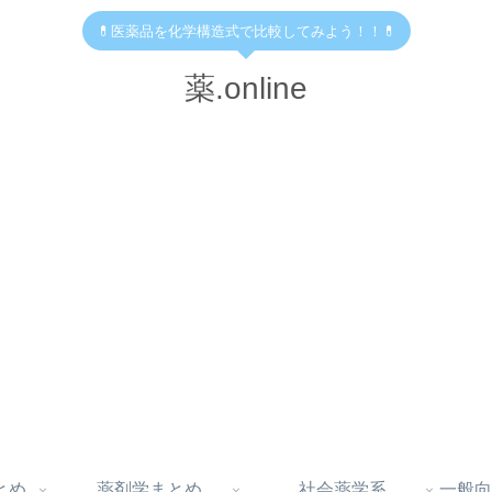
💊医薬品を化学構造式で比較してみよう！！💊
薬.online
とめ
薬剤学まとめ
社会薬学系
一般向