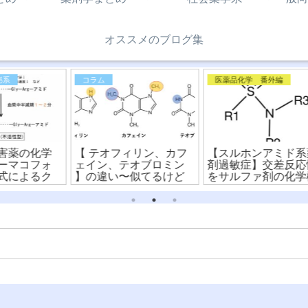
オススメのブログ集
コラム
医薬品化学 番外編
学
【 テオフィリン、カフ
【スルホンアミド系薬
【
ォ
ェイン、テオブロミン
剤過敏症】交差反応性
強
ク
】の違い〜似てるけど
をサルファ剤の化学構
構
違う？！化学構造式の
造式から比較！
読み方〜