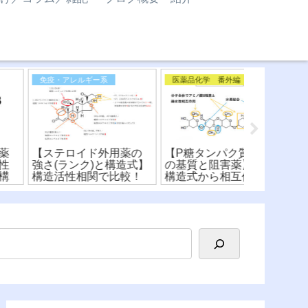
免疫・アレルギー系
医薬品化学 番外編
医薬品化学 
ステロイド外用薬の
【P糖タンパク質(P–gp)
【光線過敏
さ(ランク)と構造式】
の基質と阻害薬】化学
式】医薬品
造活性相関で比較！
構造式から相互作用を
注意！？原
比較！
造式から解