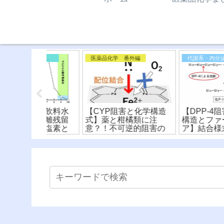
一般向け／コラム／雑記
医薬品化学 番外編
代謝系・内分泌系
②〜飲料水
【CYP阻害と化学構造
【DPP-4阻害薬の化
〜遊離残留
式】薬と柑橘類に注
構造とファーマコフ
残留塩素と
意？！不可逆的阻害の
ア】結合様式による
求量
メカニズムを解説！
ラス分けと比較！