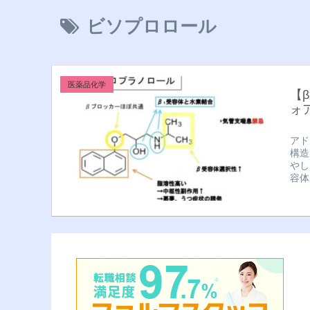
ビソプロロール
医薬品化学
【
ォ
アド
構造
やし
容体