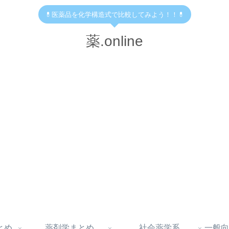
💊医薬品を化学構造式で比較してみよう！！💊
薬.online
とめ
薬剤学まとめ
社会薬学系
一般向