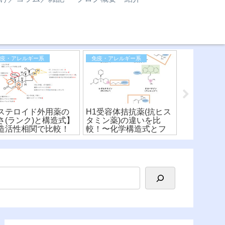
免疫・アレルギー系
免疫・アレルギー系
医薬品化学
ステロイド外用薬の
H1受容体拮抗薬(抗ヒス
【シスプラ
さ(ランク)と構造式】
タミン薬)の違いを比
剤)】化学
造活性相関で比較！
較！〜化学構造式とフ
酸化数・配
ァーマコフォア〜(※有
用機序を詳
料)
説！〜(※有