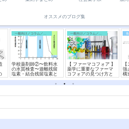
オススメのブログ集
一般向け／コラム／雑記
一般向け／コラム／雑記
造
学校薬剤師②〜飲料水
【 ファーマコフォア 】
【
の水質検査〜遊離残留
薬学に重要なファーマ
強
の
塩素・結合残留塩素と
コフォアの見つけ方と
構
消費量・要求量
化学構造式をわかりや
すく解説！