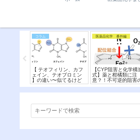
系
コラム
医薬品化学 番外編
阻害薬の化学
【 テオフィリン、カフ
【CYP阻害と化学構
ーマコフォ
ェイン、テオブロミン
式】薬と柑橘類に注
式によるク
】の違い〜似てるけど
意？！不可逆的阻害
比較！
違う？！化学構造式の
メカニズムを解説！
読み方〜