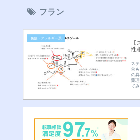
フラン
免疫・アレルギー系
【
性
ステ
合も
の具
薬理
てみ