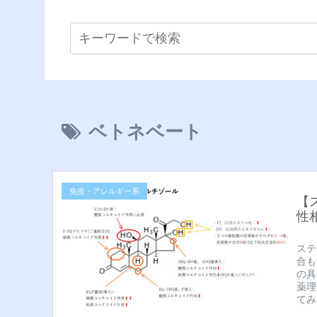
ベトネベート
免疫・アレルギー系
【
性
ステ
合も
の具
薬理
てみ