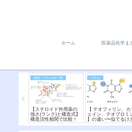
ホーム
医薬品化学ま
免疫・アレルギー系
コラム
ノロン系抗
【ステロイド外用薬の
【 テオフィリン、カ
構造式から
強さ(ランク)と構造式】
ェイン、テオブロミ
！〜骨格と
構造活性相関で比較！
】の違い〜似てるけ
関〜
違う？！化学構造式
読み方〜