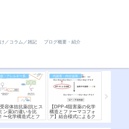
け／コラム／雑記
ブログ概要・紹介
免疫・アレルギー系
代謝系・内分泌系
医薬品化学
1受容体拮抗薬(抗ヒス
【DPP-4阻害薬の化学
【β遮断薬(
ミン薬)の違いを比
構造とファーマコフォ
と化学構造
！〜化学構造式とフ
ア】結合様式によるク
マコフォア
ーマコフォア〜(※有
ラス分けと比較！
ら薬剤を比