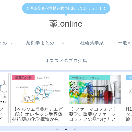
💊医薬品を化学構造式で比較してみよう！！💊
薬.online
とめ
薬剤学まとめ
社会薬学系
一般向
オススメのブログ集
医薬品化学
一般向け／コラム／雑記
フ
【ベルソムラ®︎とデエビ
【 ファーマコフォア 】
H
ン
ゴ®︎】オレキシン受容体
薬学に重要なファーマ
タ
ど
拮抗薬の化学構造から
コフォアの見つけ方と
較
の
違いを比較！
化学構造式をわかりや
ァ
すく解説！
料)