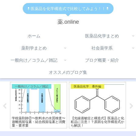
💊医薬品を化学構造式で比較してみよう！！💊
薬.online
ホーム
医薬品化学まとめ
薬剤学まとめ
社会薬学系
一般向け／コラム／雑記
ブログ概要・紹介
オススメのブログ集
一般向け／コラム／雑記
医薬品化学 番外編
免
】交
学校薬剤師②〜飲料水の水質検査〜
【光線過敏症と構造式】医薬品と化
H1
造式
遊離残留塩素・結合残留塩素と消費
粧品に注意！？原因を化学構造式か
違
量・要求量
ら解説！
マコ