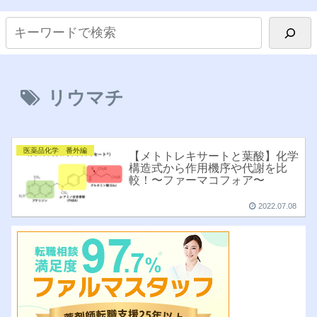
リウマチ
医薬品化学 番外編
【メトトレキサートと葉酸】化学
構造式から作用機序や代謝を比
較！〜ファーマコフォア〜
2022.07.08