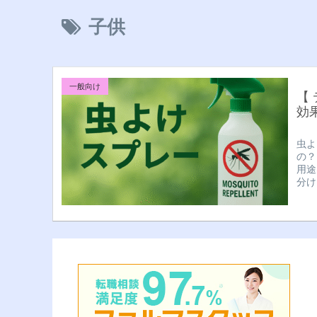
子供
一般向け
【
効
虫よ
の？
用途
分け