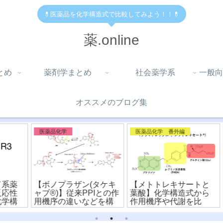
💊医薬品を化学構造式で比較してみよう！！💊
薬.online
とめ
薬剤学まとめ
社会薬学系
一般向
オススメのブログ集
医薬品化学
医薬品化学 番外編
薬
【ボノプラザン(タケキ
【メトトレキサートと
【
性
ャブ®︎)】従来PPIとの作
葉酸】化学構造式から
ェ
構
用機序の違いなどを構
作用機序や代謝を比
】
造式から比較！
較！〜ファーマコフォ
違
ア〜
読