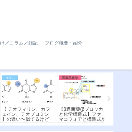
け／コラム／雑記
ブログ概要・紹介
コラム
医薬品化学
医薬品化学
 テオフィリン、カフ
【β遮断薬(βブロッカー)
【ニューキ
イン、テオブロミン
と化学構造式】ファー
菌薬】化学
の違い〜似てるけど
マコフォアと構造式か
違いを比較
う？！化学構造式の
ら薬剤を比較！
構造活性相
み方〜