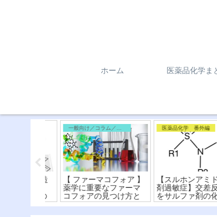
ホーム
医薬品化学ま
外編
一般向け／コラム／雑記
医薬品化学 番外編
と化学構造
【 ファーマコフォア 】
【スルホンアミド系
橘類に注
薬学に重要なファーマ
剤過敏症】交差反応
逆的阻害の
コフォアの見つけ方と
をサルファ剤の化学
を解説！
化学構造式をわかりや
造式から比較！
すく解説！