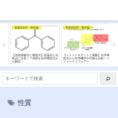
医薬品化学 番外編
医薬品化学 番外編
一
学構
【光線過敏症と構造式】医薬品と化
【メトトレキサートと葉酸】化学構
学
作用
粧品に注意！？原因を化学構造式か
造式から作用機序や代謝を比較！〜
遊
ら解説！
ファーマコフォア〜
量
性質