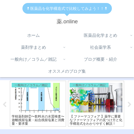
💊医薬品を化学構造式で比較してみよう！！💊
薬.online
ホーム
医薬品化学まとめ
薬剤学まとめ
社会薬学系
一般向け／コラム／雑記
ブログ概要・紹介
オススメのブログ集
一般向け／コラム／雑記
一般向け／コラム／雑記
医
、テ
学校薬剤師②〜飲料水の水質検査〜
【 ファーマコフォア 】薬学に重要
【シ
けど
遊離残留塩素・結合残留塩素と消費
なファーマコフォアの見つけ方と化
造
量・要求量
学構造式をわかりやすく解説！
機序