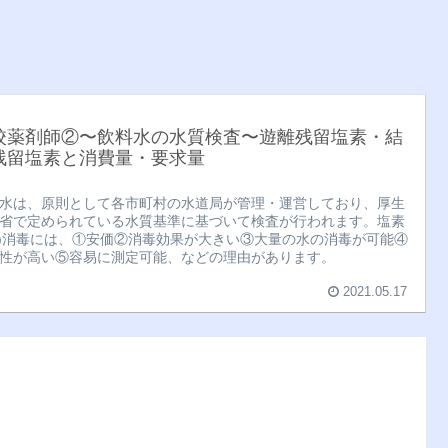
校薬剤師②〜飲料水の水質検査〜遊離残留塩素・結
残留塩素と消費量・要求量
水は、原則として各市町村の水道局が管理・運営しており、厚生
省で定められている水質基準に基づいて検査が行われます。塩素
l2)消毒には、①安価②消毒効果が大きい③大量の水の消毒が可能④
性が高い⑤容易に測定可能、などの理由があります。
2021.05.17