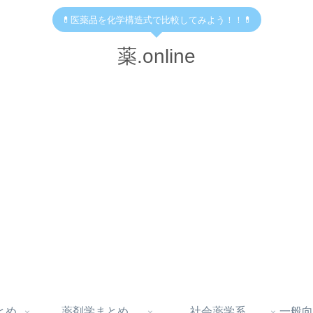
💊医薬品を化学構造式で比較してみよう！！💊
薬.online
とめ
薬剤学まとめ
社会薬学系
一般向