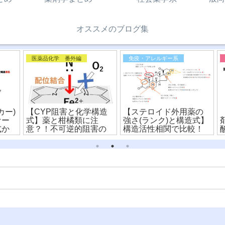
オススメのブログ集
医薬品化学 番外編
免疫・アレルギー系
ー)
【CYP阻害と化学構造
【ステロイド外用薬の
【
ー
式】薬と柑橘類に注
強さ(ランク)と構造式】
剤
か
意？！不可逆的阻害の
構造活性相関で比較！
酸
メカニズムを解説！
用
説