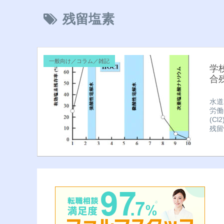
残留塩素
一般向け／コラム／雑記
学
合
水道
労働
(C
残留