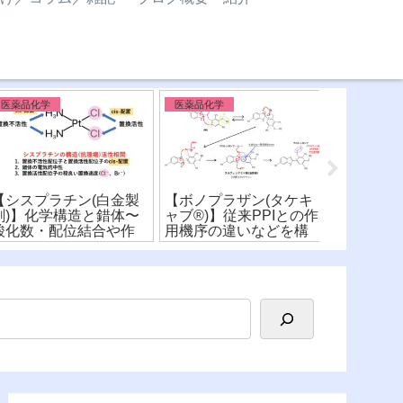
医薬品化学
医薬品化学
医薬品化学 
シスプラチン(白金製
【ボノプラザン(タケキ
【P糖タンパ
)】化学構造と錯体〜
ャブ®︎)】従来PPIとの作
の基質と阻
化数・配位結合や作
用機序の違いなどを構
構造式から
機序を詳しく解
造式から比較！
比較！
！〜(※有料)