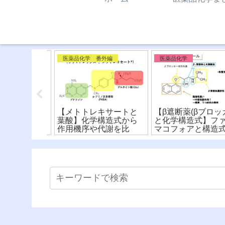
ー系
医薬品化学 番外編
医薬品化学
抗薬(抗ヒス
【メトトレキサートと
【β遮断薬(βブロッカ
違いを比
葉酸】化学構造式から
と化学構造式】ファ
構造式とフ
作用機序や代謝を比
マコフォアと構造式
ア〜(※有
較！〜ファーマコフォ
ら薬剤を比較！
ア〜