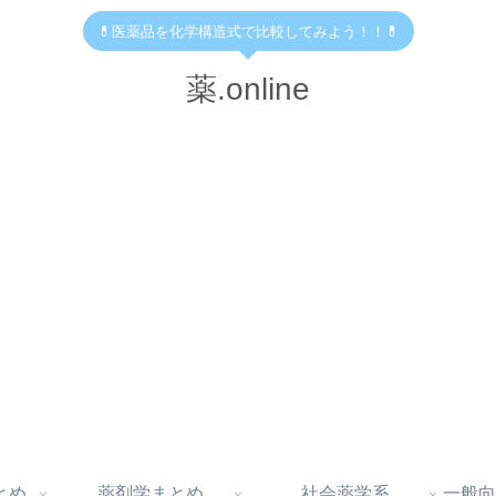
💊医薬品を化学構造式で比較してみよう！！💊
薬.online
とめ
薬剤学まとめ
社会薬学系
一般向