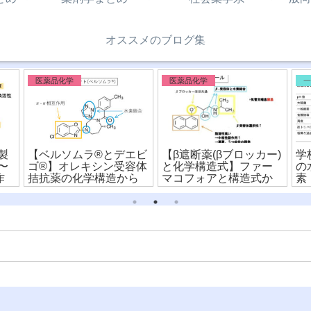
オススメのブログ集
医薬品化学
医薬品化学
製
【ベルソムラ®︎とデエビ
【β遮断薬(βブロッカー)
学
〜
ゴ®︎】オレキシン受容体
と化学構造式】ファー
の
作
拮抗薬の化学構造から
マコフォアと構造式か
素
違いを比較！
ら薬剤を比較！
ン