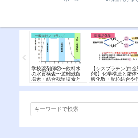
外編
一般向け／コラム／雑記
医薬品化学
キサートと
学校薬剤師②〜飲料水
【シスプラチン(白金
構造式から
の水質検査〜遊離残留
剤)】化学構造と錯体
代謝を比
塩素・結合残留塩素と
酸化数・配位結合や
ーマコフォ
消費量・要求量
用機序を詳しく解
説！〜(※有料)