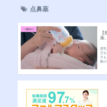
点鼻薬
一般向け
【
薬
授乳
児を
方も
般の