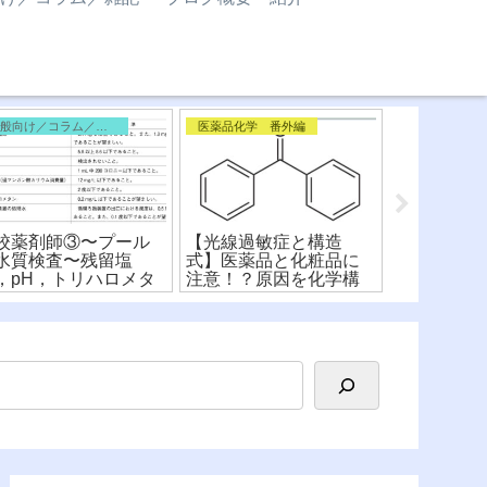
一般向け／コラム／雑記
医薬品化学 番外編
校薬剤師③〜プール
【光線過敏症と構造
【 ファー
水質検査〜残留塩
式】医薬品と化粧品に
薬学に重要
，pH，トリハロメタ
注意！？原因を化学構
コフォアの
，細菌
造式から解説！
化学構造式
すく解説！