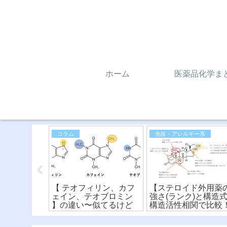
ホーム
医薬品化学ま
ー系
コラム
免疫・アレルギー系
抗薬(抗ヒス
【 テオフィリン、カフ
【ステロイド外用薬
違いを比
ェイン、テオブロミン
強さ(ランク)と構造
構造式とフ
】の違い〜似てるけど
構造活性相関で比較
ア〜(※有
違う？！化学構造式の
読み方〜