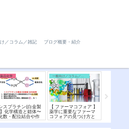
け／コラム／雑記
ブログ概要・紹介
医薬品化学
一般向け／コラム／雑記
シスプラチン(白金製
【 ファーマコフォア 】
学校薬剤師
)】化学構造と錯体〜
薬学に重要なファーマ
の水質検査
化数・配位結合や作
コフォアの見つけ方と
塩素・結合
機序を詳しく解
化学構造式をわかりや
消費量・要
！〜(※有料)
すく解説！