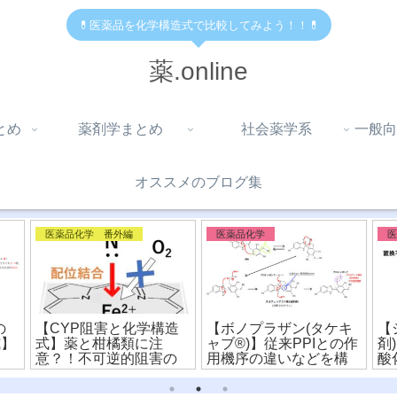
💊医薬品を化学構造式で比較してみよう！！💊
薬.online
とめ
薬剤学まとめ
社会薬学系
一般向
オススメのブログ集
医薬品化学 番外編
医薬品化学
の
【CYP阻害と化学構造
【ボノプラザン(タケキ
【
式】
式】薬と柑橘類に注
ャブ®︎)】従来PPIとの作
剤
！
意？！不可逆的阻害の
用機序の違いなどを構
酸
メカニズムを解説！
造式から比較！
用
説