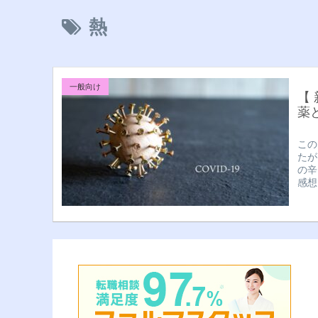
熱
一般向け
【
薬
この
たが
の辛
感想