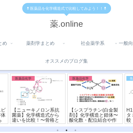
💊医薬品を化学構造式で比較してみよう！！💊
薬.online
とめ
薬剤学まとめ
社会薬学系
一般向
オススメのブログ集
医薬品化学
免疫・アレルギー系
抗
【シスプラチン(白金製
H1受容体拮抗薬(抗ヒス
【
ら
剤)】化学構造と錯体〜
タミン薬)の違いを比
式
と
酸化数・配位結合や作
較！〜化学構造式とフ
注
用機序を詳しく解
ァーマコフォア〜(※有
造
説！〜(※有料)
料)