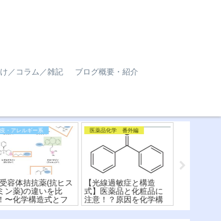
け／コラム／雑記
ブログ概要・紹介
医薬品化学 番外編
医薬品化学 番外編
医薬品化学
光線過敏症と構造
【P糖タンパク質(P–gp)
【ボノプラ
】医薬品と化粧品に
の基質と阻害薬】化学
ャブ®︎)】
意！？原因を化学構
構造式から相互作用を
用機序の違
式から解説！
比較！
造式から比