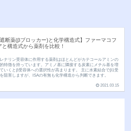
β遮断薬(βブロッカー)と化学構造式】ファーマコフ
アと構造式から薬剤を比較！
レナリン受容体に作用する薬剤はほとんどがカテコールアミンの
的特徴を持っています。アミノ基に隣接する炭素にメチル基を増
ていくとβ受容体への選択性が高まります。 主に水素結合でβ1受
を阻害しますが、ISAの有無も化学構造から判断できます。
2021.03.15