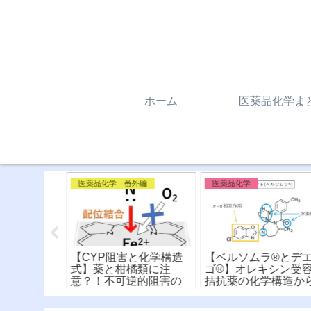
ホーム
医薬品化学ま
外編
医薬品化学
医薬品化学
と化学構造
【ベルソムラ®︎とデエビ
【ニューキノロン系
橘類に注
ゴ®︎】オレキシン受容体
菌薬】化学構造式か
逆的阻害の
拮抗薬の化学構造から
違いを比較！〜骨格
を解説！
違いを比較！
構造活性相関〜