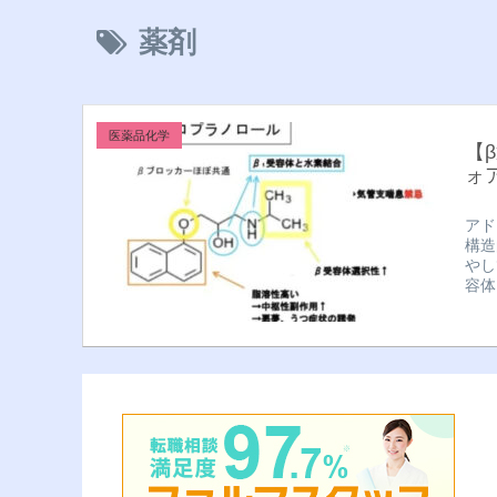
薬剤
医薬品化学
【
ォ
アド
構造
やし
容体