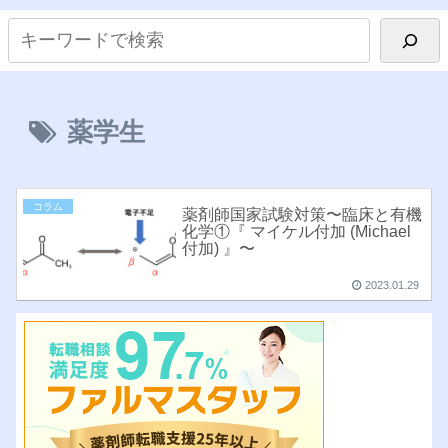
薬学生
コラム
薬剤師国家試験対策〜臨床と有機
化学①『 マイケル付加 (Michael
付加) 』〜
2023.01.29