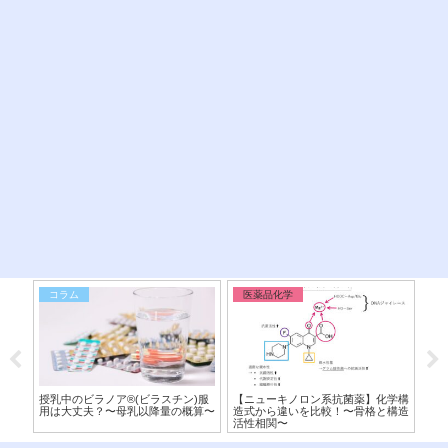
コラム
医薬品化学
医
と化
授乳中のビラノア®︎(ビラスチン)服
【ニューキノロン系抗菌薬】化学構
【ボ
式か
用は大丈夫？〜母乳以降量の概算〜
造式から違いを比較！〜骨格と構造
来P
活性相関〜
造