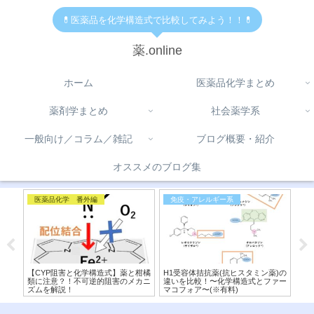
💊医薬品を化学構造式で比較してみよう！！💊
薬.online
ホーム
医薬品化学まとめ
薬剤学まとめ
社会薬学系
一般向け／コラム／雑記
ブログ概要・紹介
オススメのブログ集
医薬品化学 番外編
免疫・アレルギー系
医
ク)
【CYP阻害と化学構造式】薬と柑橘
H1受容体拮抗薬(抗ヒスタミン薬)の
【
！
類に注意？！不可逆的阻害のメカニ
違いを比較！〜化学構造式とファー
粧
ズムを解説！
マコフォア〜(※有料)
ら