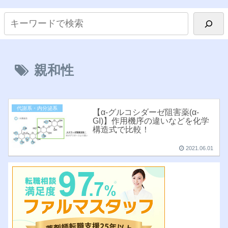
親和性
代謝系・内分泌系
【α-グルコシダーゼ阻害薬(α-
GI)】作用機序の違いなどを化学
構造式で比較！
2021.06.01