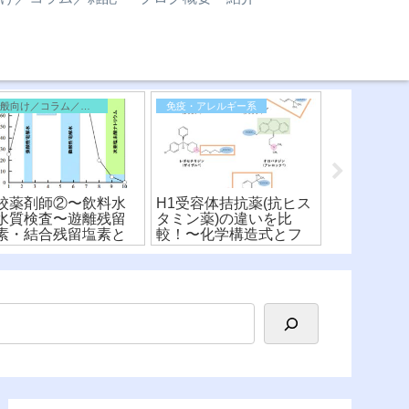
一般向け／コラム／雑記
免疫・アレルギー系
医薬品化学
校薬剤師②〜飲料水
H1受容体拮抗薬(抗ヒス
【ボノプラ
水質検査〜遊離残留
タミン薬)の違いを比
ャブ®︎)】
素・結合残留塩素と
較！〜化学構造式とフ
用機序の違
費量・要求量
ァーマコフォア〜(※有
造式から比
料)