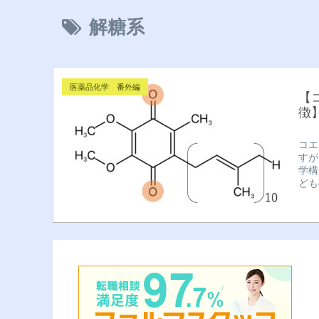
解糖系
医薬品化学 番外編
【
徴
コエ
すが
学構
ども