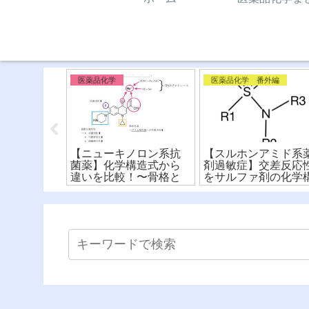
外編
医薬品化学
医薬品化学 番外編
キサートと
【ニューキノロン系抗
【スルホンアミド系
構造式から
菌薬】化学構造式から
剤過敏症】交差反応
代謝を比
違いを比較！〜骨格と
をサルファ剤の化学
ーマコフォ
構造活性相関〜
造式から比較！