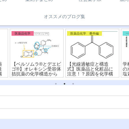
オススメのブログ集
医薬品化学
医薬品化学 番外編
薬
【ベルソムラ®︎とデエビ
【光線過敏症と構造
学
性
ゴ®︎】オレキシン受容体
式】医薬品と化粧品に
の
構
拮抗薬の化学構造から
注意！？原因を化学構
塩
違いを比較！
造式から解説！
消