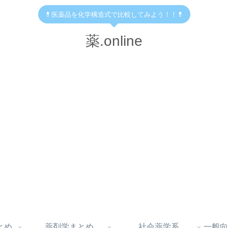
💊医薬品を化学構造式で比較してみよう！！💊
薬.online
とめ
薬剤学まとめ
社会薬学系
一般向