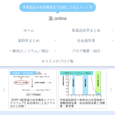
💊医薬品を化学構造式で比較してみよう！！💊
薬.online
ホーム
医薬品化学まとめ
薬剤学まとめ
社会薬学系
一般向け／コラム／雑記
ブログ概要・紹介
オススメのブログ集
代謝系・内分泌系
一般向け／コラム／雑記
医
ク)
【DPP-4阻害薬の化学構造とファー
学校薬剤師②〜飲料水の水質検査〜
【β
！
マコフォア】結合様式によるクラス
遊離残留塩素・結合残留塩素と消費
式
分けと比較！
量・要求量
薬