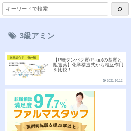
3級アミン
医薬品化学 番外編
【P糖タンパク質(P–gp)の基質と
阻害薬】化学構造式から相互作用
を比較！
2021.10.12