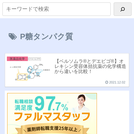
P糖タンパク質
医薬品化学
【ベルソムラ®︎とデエビゴ®︎】オ
レキシン受容体拮抗薬の化学構造
から違いを比較！
2021.12.02