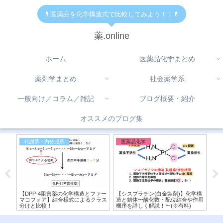
💊医薬品を化学構造式で比較してみよう！！💊
薬.online
ホーム
医薬品化学まとめ
薬剤学まとめ
社会薬学系
一般向け／コラム／雑記
ブログ概要・紹介
オススメのブログ集
代謝系・内分泌系
医薬品化学
医
学構
【DPP-4阻害薬の化学構造とファー
【シスプラチン(白金製剤)】化学構
【ベ
構造
マコフォア】結合様式によるクラス
造と錯体〜酸化数・配位結合や作用
キ
分けと比較！
機序を詳しく解説！〜(※有料)
違