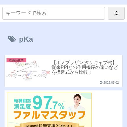
pKa
医薬品化学
【ボノプラザン(タケキャブ®︎)】
従来PPIとの作用機序の違いなど
を構造式から比較！
2022.05.02