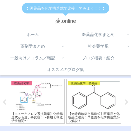
💊医薬品を化学構造式で比較してみよう！！💊
薬.online
ホーム
医薬品化学まとめ
薬剤学まとめ
社会薬学系
一般向け／コラム／雑記
ブログ概要・紹介
オススメのブログ集
医薬品化学
医薬品化学 番外編
免
】交
【ニューキノロン系抗菌薬】化学構
【光線過敏症と構造式】医薬品と化
【ス
造式
造式から違いを比較！〜骨格と構造
粧品に注意！？原因を化学構造式か
と
活性相関〜
ら解説！