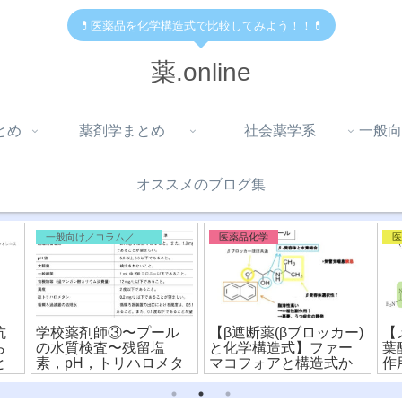
💊医薬品を化学構造式で比較してみよう！！💊
薬.online
とめ
薬剤学まとめ
社会薬学系
一般向
オススメのブログ集
一般向け／コラム／雑記
医薬品化学
抗
学校薬剤師③〜プール
【β遮断薬(βブロッカー)
【
ら
の水質検査〜残留塩
と化学構造式】ファー
葉
と
素，pH，トリハロメタ
マコフォアと構造式か
作
ン，細菌
ら薬剤を比較！
較
ア