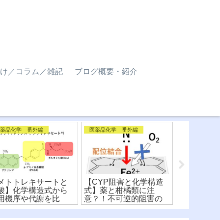
け／コラム／雑記
ブログ概要・紹介
医薬品化学 番外編
医薬品化学 番外編
医薬品化学 
メトトレキサートと
【CYP阻害と化学構造
【光線過敏
酸】化学構造式から
式】薬と柑橘類に注
式】医薬品
用機序や代謝を比
意？！不可逆的阻害の
注意！？原
！〜ファーマコフォ
メカニズムを解説！
造式から解
〜