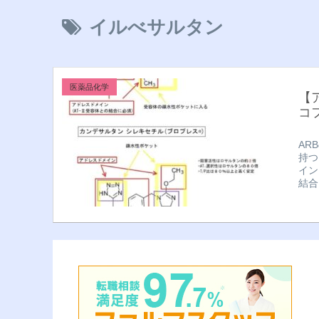
イルべサルタン
医薬品化学
【
コ
AR
持つ
イン
結合