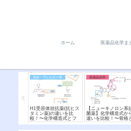
ホーム
医薬品化学ま
免疫・アレルギー系
医薬品化学
®︎とデエビ
H1受容体拮抗薬(抗ヒス
【ニューキノロン系
キシン受容体
タミン薬)の違いを比
菌薬】化学構造式か
学構造から
較！〜化学構造式とフ
違いを比較！〜骨格
！
ァーマコフォア〜(※有
構造活性相関〜
料)