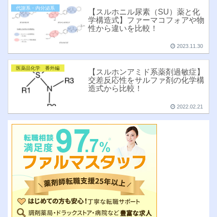
代謝系・内分泌系
【スルホニル尿素（SU）薬と化
学構造式】ファーマコフォアや物
性から違いを比較！
2023.11.30
医薬品化学 番外編
【スルホンアミド系薬剤過敏症】
交差反応性をサルファ剤の化学構
造式から比較！
2022.02.21