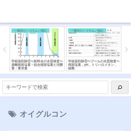
一般向け／コラム／雑記
一般向け／コラム／雑記
免
重要
学校薬剤師②〜飲料水の水質検査〜
学校薬剤師③〜プールの水質検査〜
【ス
と化
遊離残留塩素・結合残留塩素と消費
残留塩素，pH，トリハロメタン，
と
量・要求量
細菌
オイグルコン