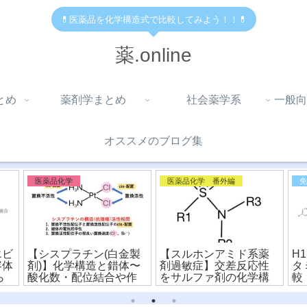
💊医薬品を化学構造式で比較してみよう！！💊
薬.online
とめ
薬剤学まとめ
社会薬学系
一般向
オススメのブログ集
医薬品化学
医薬品化学 番外編
エビ
【シスプラチン(白金製
【スルホンアミド系薬
H
容体
剤)】化学構造と錯体〜
剤過敏症】交差反応性
タ
ら
酸化数・配位結合や作
をサルファ剤の化学構
較
用機序を詳しく解
造式から比較！
ァ
説！〜(※有料)
料)