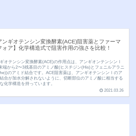
アンギオテンシン変換酵素(ACE)阻害薬とファーマ
フォア】化学構造式で阻害作用の強さを比較！
ギオテンシン変換酵素(ACE)の作用点は、アンギオンテンシンⅠ
末端から2〜3残基目のアミノ酸(ヒスチジン(His)とフェニルアラニ
Phe))のアミド結合です。ACE阻害薬は、アンギオテンシンⅠのア
結合が加水分解されないように、切断部位のアミノ酸に相当する
な化学構造を持っています。
2021.03.26