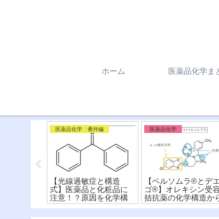
ホーム
医薬品化学ま
一般向け／コラム／雑記
医薬品化学 番外編
医薬品化学
コフォア 】
【光線過敏症と構造
【ベルソムラ®︎とデ
なファーマ
式】医薬品と化粧品に
ゴ®︎】オレキシン受
見つけ方と
注意！？原因を化学構
拮抗薬の化学構造か
をわかりや
造式から解説！
違いを比較！