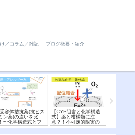
け／コラム／雑記
ブログ概要・紹介
免疫・アレルギー系
医薬品化学 番外編
1受容体拮抗薬(抗ヒス
【CYP阻害と化学構造
学校薬剤師
ミン薬)の違いを比
式】薬と柑橘類に注
の水質検査
！〜化学構造式とフ
意？！不可逆的阻害の
塩素・結合
ーマコフォア〜(※有
メカニズムを解説！
消費量・要