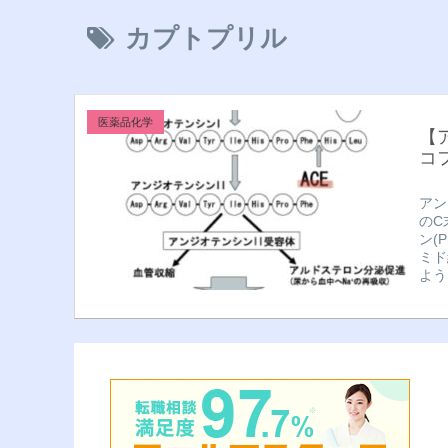
カプトプリル
医薬品化学
【
コ
アン
のC
ン(
ミド
よう