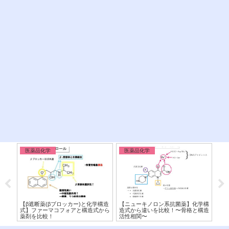
医薬品化学
医薬品化学
医
】従
【β遮断薬(βブロッカー)と化学構造
【ニューキノロン系抗菌薬】化学構
【C
を構
式】ファーマコフォアと構造式から
造式から違いを比較！〜骨格と構造
類
薬剤を比較！
活性相関〜
ズ