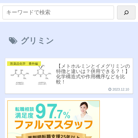
グリミン
医薬品化学 番外編
【メトホルミンとイメグリミンの
特徴と違いは？併用できる？！】
化学構造式や作用機序などを比
較！
2023.12.10