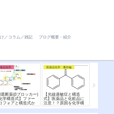
け／コラム／雑記
ブログ概要・紹介
医薬品化学
医薬品化学 番外編
医薬品化学 
β遮断薬(βブロッカー)
【光線過敏症と構造
【P糖タンパ
化学構造式】ファー
式】医薬品と化粧品に
の基質と阻
コフォアと構造式か
注意！？原因を化学構
構造式から
薬剤を比較！
造式から解説！
比較！