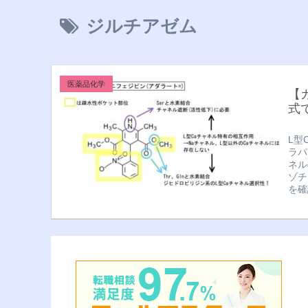
ジルチアゼム
医薬品化学
【
式
L型
ラパ
ネル
ゾチ
を確