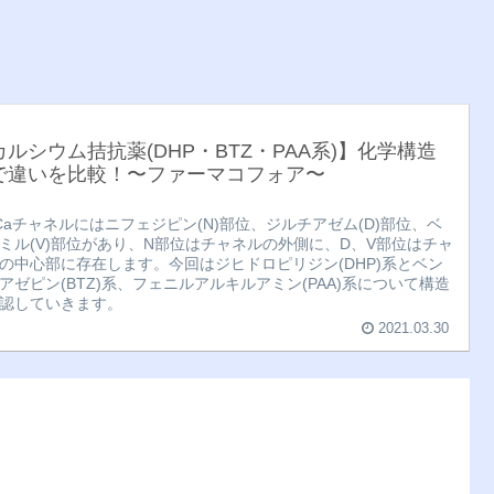
カルシウム拮抗薬(DHP・BTZ・PAA系)】化学構造
で違いを比較！〜ファーマコフォア〜
Caチャネルにはニフェジピン(N)部位、ジルチアゼム(D)部位、ベ
ミル(V)部位があり、N部位はチャネルの外側に、D、V部位はチャ
の中心部に存在します。今回はジヒドロピリジン(DHP)系とベン
アゼピン(BTZ)系、フェニルアルキルアミン(PAA)系について構造
認していきます。
2021.03.30