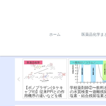
ホーム
医薬品化学ま
外編
医薬品化学
一般向け／コラム／雑記
と化学構造
【ボノプラザン(タケキ
学校薬剤師②〜飲料
橘類に注
ャブ®︎)】従来PPIとの作
の水質検査〜遊離残
逆的阻害の
用機序の違いなどを構
塩素・結合残留塩素
を解説！
造式から比較！
消費量・要求量