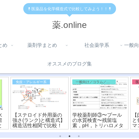
💊医薬品を化学構造式で比較してみよう！！💊
薬.online
とめ
薬剤学まとめ
社会薬学系
一般向
オススメのブログ集
免疫・アレルギー系
一般向け／コラム／雑記
水
【ステロイド外用薬の
学校薬剤師③〜プール
【
留
強さ(ランク)と構造式】
の水質検査〜残留塩
と
と
構造活性相関で比較！
素，pH，トリハロメタ
マ
ン，細菌
ら