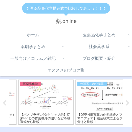
💊医薬品を化学構造式で比較してみよう！！💊
薬.online
ホーム
医薬品化学まとめ
薬剤学まとめ
社会薬学系
一般向け／コラム／雑記
ブログ概要・紹介
オススメのブログ集
医薬品化学
代謝系・内分泌系
医
ク)
【ボノプラザン(タケキャブ®︎)】従
【DPP-4阻害薬の化学構造とファー
【P
！
来PPIとの作用機序の違いなどを構
マコフォア】結合様式によるクラス
害
造式から比較！
分けと比較！
較