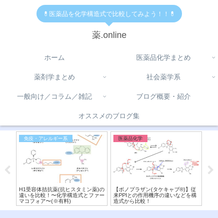
💊医薬品を化学構造式で比較してみよう！！💊
薬.online
ホーム
医薬品化学まとめ
薬剤学まとめ
社会薬学系
一般向け／コラム／雑記
ブログ概要・紹介
オススメのブログ集
免疫・アレルギー系
医薬品化学
一
ク)
H1受容体拮抗薬(抗ヒスタミン薬)の
【ボノプラザン(タケキャブ®︎)】従
学
！
違いを比較！〜化学構造式とファー
来PPIとの作用機序の違いなどを構
遊
マコフォア〜(※有料)
造式から比較！
量