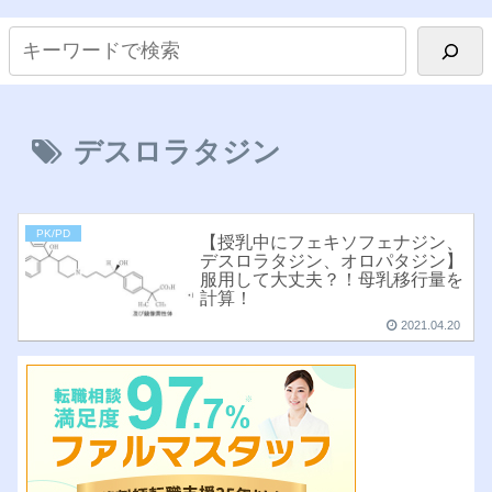
デスロラタジン
PK/PD
【授乳中にフェキソフェナジン、
デスロラタジン、オロパタジン】
服用して大丈夫？！母乳移行量を
計算！
2021.04.20