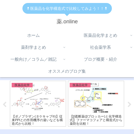
💊医薬品を化学構造式で比較してみよう！！💊
薬.online
ホーム
医薬品化学まとめ
薬剤学まとめ
社会薬学系
一般向け／コラム／雑記
ブログ概要・紹介
オススメのブログ集
医薬品化学
医薬品化学
医
ファー
【ボノプラザン(タケキャブ®︎)】従
【β遮断薬(βブロッカー)と化学構造
【C
ラス
来PPIとの作用機序の違いなどを構
式】ファーマコフォアと構造式から
類
造式から比較！
薬剤を比較！
ズ