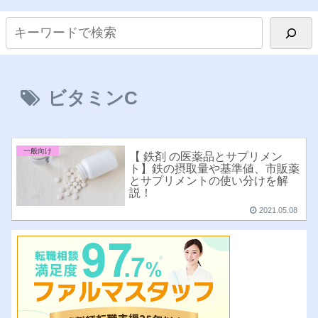
ビタミンC
一般向け
【 鉄剤 の医薬品とサプリメン
ト】鉄の摂取量や基準値、市販薬
とサプリメントの使い分けを解
説！
2021.05.08