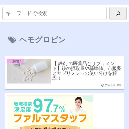
ヘモグロビン
一般向け
【 鉄剤 の医薬品とサプリメン
ト】鉄の摂取量や基準値、市販薬
とサプリメントの使い分けを解
説！
2021.05.08