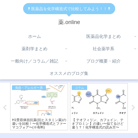
💊医薬品を化学構造式で比較してみよう！！💊
薬.online
ホーム
医薬品化学まとめ
薬剤学まとめ
社会薬学系
一般向け／コラム／雑記
ブログ概要・紹介
オススメのブログ集
免疫・アレルギー系
コラム
代
と阻
H1受容体拮抗薬(抗ヒスタミン薬)の
【 テオフィリン、カフェイン、テ
【D
を比
違いを比較！〜化学構造式とファー
オブロミン 】の違い〜似てるけど
マ
マコフォア〜(※有料)
違う？！化学構造式の読み方〜
分